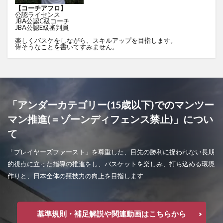
【コーチアフロ】
公認ライセンス
JBA公認C級コーチ
JBA公認E級審判員
楽しくバスケをしながら、スキルアップを目指します。
偉そうなことを書いてすみません。
「アンダーカテゴリー(15歳以下)でのマンツー
マン推進(＝ゾーンディフェンス禁止)」につい
て
「プレイヤーズファースト」を尊重した、目先の勝利に捉われない長期
的視点に立った指導の推進をし、バスケットを楽しみ、打ち込める環境
作りと、日本全体の競技力の向上を目指します
基準規則・補足解説や関連動画はこちらから