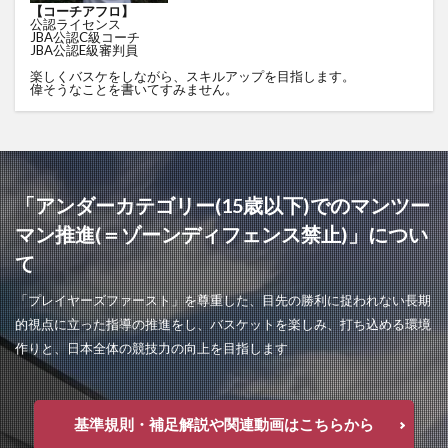
【コーチアフロ】
公認ライセンス
JBA公認C級コーチ
JBA公認E級審判員
楽しくバスケをしながら、スキルアップを目指します。
偉そうなことを書いてすみません。
「アンダーカテゴリー(15歳以下)でのマンツー
マン推進(＝ゾーンディフェンス禁止)」につい
て
「プレイヤーズファースト」を尊重した、目先の勝利に捉われない長期
的視点に立った指導の推進をし、バスケットを楽しみ、打ち込める環境
作りと、日本全体の競技力の向上を目指します
基準規則・補足解説や関連動画はこちらから