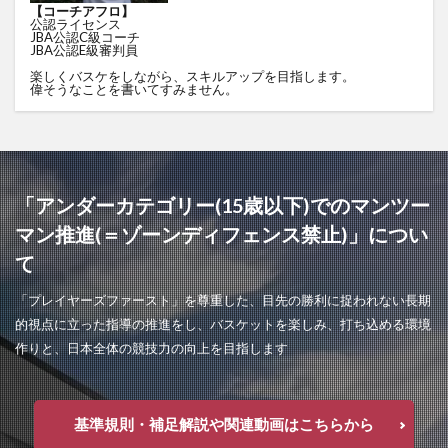
【コーチアフロ】
公認ライセンス
JBA公認C級コーチ
JBA公認E級審判員
楽しくバスケをしながら、スキルアップを目指します。
偉そうなことを書いてすみません。
「アンダーカテゴリー(15歳以下)でのマンツー
マン推進(＝ゾーンディフェンス禁止)」につい
て
「プレイヤーズファースト」を尊重した、目先の勝利に捉われない長期
的視点に立った指導の推進をし、バスケットを楽しみ、打ち込める環境
作りと、日本全体の競技力の向上を目指します
基準規則・補足解説や関連動画はこちらから