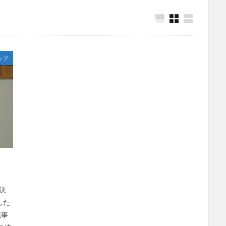
ップ
決
した
記事