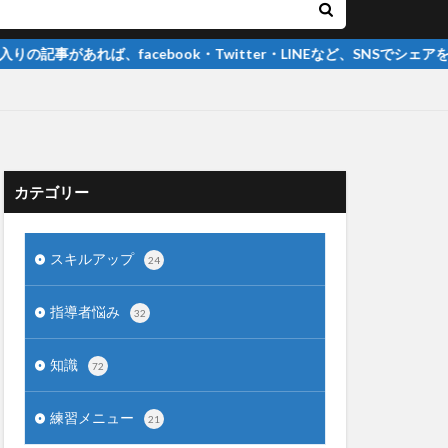
、facebook・Twitter・LINEなど、SNSでシェアをお願いします
カテゴリー
スキルアップ
24
指導者悩み
32
知識
72
練習メニュー
21