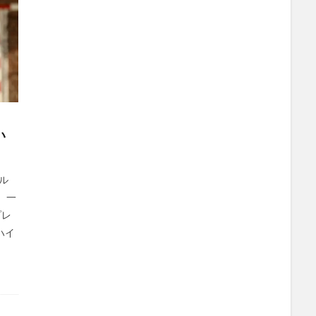
い
ル
、一
プレ
ハイ