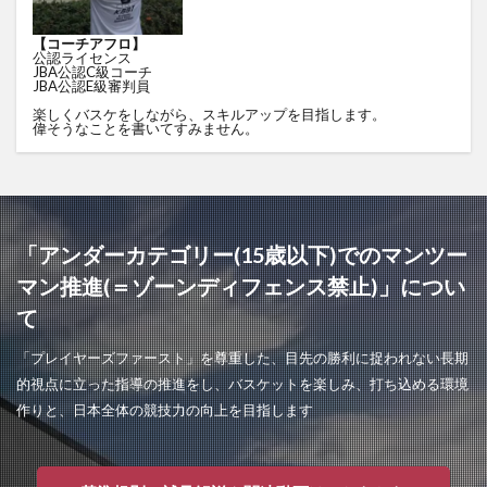
【コーチアフロ】
公認ライセンス
JBA公認C級コーチ
JBA公認E級審判員
楽しくバスケをしながら、スキルアップを目指します。
偉そうなことを書いてすみません。
「アンダーカテゴリー(15歳以下)でのマンツー
マン推進(＝ゾーンディフェンス禁止)」につい
て
「プレイヤーズファースト」を尊重した、目先の勝利に捉われない長期
的視点に立った指導の推進をし、バスケットを楽しみ、打ち込める環境
作りと、日本全体の競技力の向上を目指します