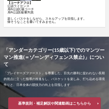
【コーチアフロ】
公認ライセンス
JBA公認C級コーチ
JBA公認E級審判員
楽しくバスケをしながら、スキルアップを目指します。
偉そうなことを書いてすみません。
「アンダーカテゴリー(15歳以下)でのマンツー
マン推進(＝ゾーンディフェンス禁止)」につい
て
「プレイヤーズファースト」を尊重した、目先の勝利に捉われない長期
的視点に立った指導の推進をし、バスケットを楽しみ、打ち込める環境
作りと、日本全体の競技力の向上を目指します
基準規則・補足解説や関連動画はこちらから