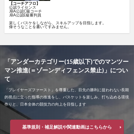
【コーチアフロ】
公認ライセンス
JBA公認C級コーチ
JBA公認E級審判員
楽しくバスケをしながら、スキルアップを目指します。
偉そうなことを書いてすみません。
「アンダーカテゴリー(15歳以下)でのマンツー
マン推進(＝ゾーンディフェンス禁止)」につい
て
「プレイヤーズファースト」を尊重した、目先の勝利に捉われない長期
的視点に立った指導の推進をし、バスケットを楽しみ、打ち込める環境
作りと、日本全体の競技力の向上を目指します
基準規則・補足解説や関連動画はこちらから