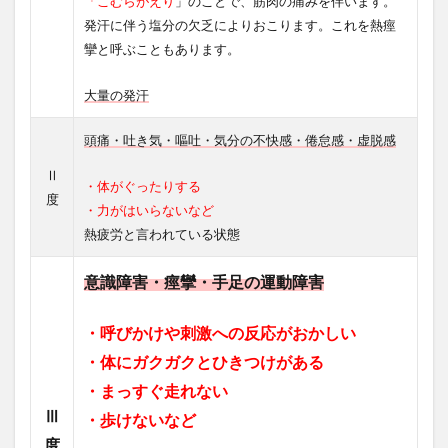
「こむらがえり
」のことで、筋肉の痛みを伴います。
発汗に伴う塩分の欠乏によりおこります。これを熱痙
攣と呼ぶこともあります。
大量の発汗
頭痛・吐き気・嘔吐・気分の不快感・倦怠感・虚脱感
Ⅱ
・体がぐったりする
度
・力がはいらないなど
熱疲労と言われている状態
意識
障害・痙攣・手足の運動障害
・呼びかけや刺激への反応がおかしい
・体にガクガクとひきつけがある
・まっすぐ走れない
Ⅲ
・歩けないなど
度