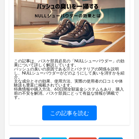
この記事は、バスケ部員必見の「NULLシューパウダー」の効
果について詳しく解説しています。
バッシュの臭いの原因である汗とバクテリアの関係を説明
し、NULLシューパウダーがどのようにして臭いを消すかを紹
介。
主な成分とその効果、使用方法、実際の使用者の口コミや体
験談も豊富に掲載されています。
特典情報や購入方法、60日間全額返金システムもあり、購入
前の不安を解消。バスケ部員にとって有益な情報が満載で
す。
この記事を読む