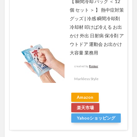
【 瞬間冷却 パック ＜ 12
個 セット ＞ 】 熱中症対策
グッズ | 冷感 瞬間冷却剤
冷却材 叩けば冷える お出
かけ 外出 日射病 保冷剤 ア
ウトドア 運動会 お出かけ
大容量 業務用
created by
Rinker
Markless Style
Amazon
楽天市場
Yahooショッピング