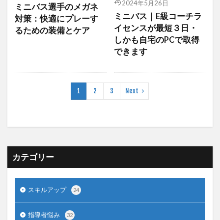
2024年5月26日
ミニバス選手のメガネ
ミニバス｜E級コーチラ
対策：快適にプレーす
イセンスが最短３日・
るための装備とケア
しかも自宅のPCで取得
できます
1
2
3
Next
カテゴリー
スキルアップ
24
指導者悩み
32