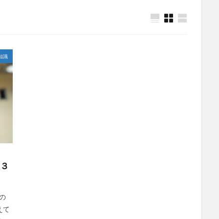
知識
短３
の
えて