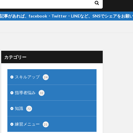
ook・Twitter・LINEなど、SNSでシェアをお願いします
カテゴリー
スキルアップ
24
指導者悩み
32
知識
72
練習メニュー
21