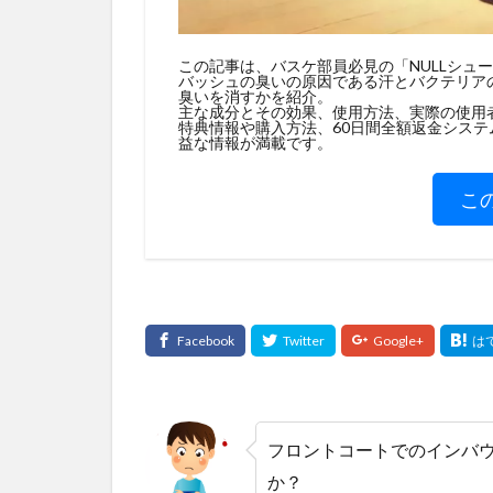
この記事は、バスケ部員必見の「NULLシュ
バッシュの臭いの原因である汗とバクテリアの
臭いを消すかを紹介。
主な成分とその効果、使用方法、実際の使用
特典情報や購入方法、60日間全額返金シス
益な情報が満載です。
こ
フロントコートでのインバ
か？