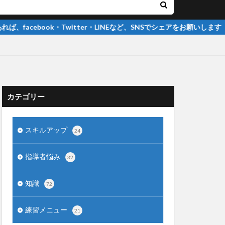
witter・LINEなど、SNSでシェアをお願いします
カテゴリー
スキルアップ
24
指導者悩み
32
知識
72
練習メニュー
21