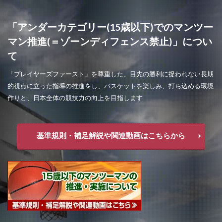
「アンダーカテゴリー(15歳以下)でのマンツー
マン推進(＝ゾーンディフェンス禁止)」につい
て
「プレイヤーズファースト」を尊重した、目先の勝利に捉われない長期
的視点に立った指導の推進をし、バスケットを楽しみ、打ち込める環境
作りと、日本全体の競技力の向上を目指します
基準規則・補足解説や関連動画はこちらから