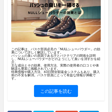
この記事は、バスケ部員必見の「NULLシューパウダー」の効
果について詳しく解説しています。
バッシュの臭いの原因である汗とバクテリアの関係を説明
し、NULLシューパウダーがどのようにして臭いを消すかを紹
介。
主な成分とその効果、使用方法、実際の使用者の口コミや体
験談も豊富に掲載されています。
特典情報や購入方法、60日間全額返金システムもあり、購入
前の不安を解消。バスケ部員にとって有益な情報が満載で
す。
この記事を読む