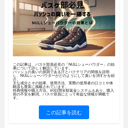
この記事は、バスケ部員必見の「NULLシューパウダー」の効
果について詳しく解説しています。
バッシュの臭いの原因である汗とバクテリアの関係を説明
し、NULLシューパウダーがどのようにして臭いを消すかを紹
介。
主な成分とその効果、使用方法、実際の使用者の口コミや体
験談も豊富に掲載されています。
特典情報や購入方法、60日間全額返金システムもあり、購入
前の不安を解消。バスケ部員にとって有益な情報が満載で
す。
この記事を読む