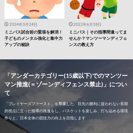
2024年3月24日
2022年6月18日
ミニバス試合前の緊張を解消！
ミニバス｜その指導間違ってま
子どものメンタル強化と集中力
せんか？マンツーマンディフェ
アップの秘訣
ンスの教え方
「アンダーカテゴリー(15歳以下)でのマンツー
マン推進(＝ゾーンディフェンス禁止)」につい
て
「プレイヤーズファースト」を尊重した、目先の勝利に捉われない長期
的視点に立った指導の推進をし、バスケットを楽しみ、打ち込める環境
作りと、日本全体の競技力の向上を目指します