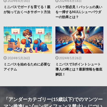
2024年6月16日
2024年6月16日
ミニバスでガードを育てる！親
バスケ部必見！バッシュの臭い
が知っておくべきサポート方法
を一掃するNULLシューパウダ
ーの効果とは？
2024年5月26日
2024年5月26日
ミニバスを始めるために必要な
ミニバスで3ポイントシュート
アイテム
導入の噂とは？最新情報を徹底
解説！
「アンダーカテゴリー(15歳以下)でのマンツー
マン推進(＝ゾーンディフェンス禁止)」につい