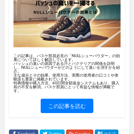
この記事は、バスケ部員必見の「NULLシューパウダー」の効
果について詳しく解説しています。
バッシュの臭いの原因である汗とバクテリアの関係を説明
し、NULLシューパウダーがどのようにして臭いを消すかを紹
介。
主な成分とその効果、使用方法、実際の使用者の口コミや体
験談も豊富に掲載されています。
特典情報や購入方法、60日間全額返金システムもあり、購入
前の不安を解消。バスケ部員にとって有益な情報が満載で
す。
この記事を読む