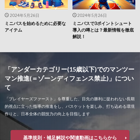
2024年5月26日
2024年5月26日
ミニバスを始めるために必要な
ミニバスで3ポイントシュート
アイテム
導入の噂とは？最新情報を徹底
解説！
「アンダーカテゴリー(15歳以下)でのマンツー
マン推進(＝ゾーンディフェンス禁止)」につい
て
「プレイヤーズファースト」を尊重した、目先の勝利に捉われない長期
的視点に立った指導の推進をし、バスケットを楽しみ、打ち込める環境
作りと、日本全体の競技力の向上を目指します
基準規則・補足解説や関連動画はこちらから